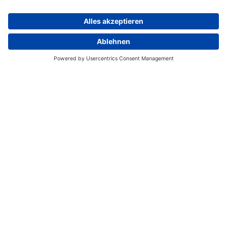
Deutschland eine invasive gebietsfremde Art und…
Weiterlesen
REGISTRIERUNG CITIZEN SCIENCE
REGISTRIERUNG IMKER
LOG-IN
NEUE REPTILIEN