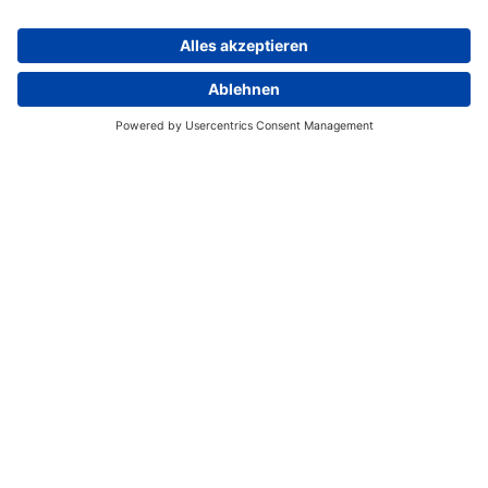
Deutschland eine invasive gebietsfremde Art und…
Weiterlesen
REGISTRIERUNG CITIZEN SCIENCE
REGISTRIERUNG IMKER
LOG-IN
NEUE REPTILIEN